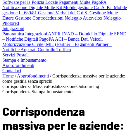
Software per la Polizia Locale
Pagamenti Multe PagoPA
Notificazione Digitale Multe
Kit Mobile gestione C.d.S.
Kit Mobile
gestione L. 689/81
Gestione Verbali del C.d.S.
Gestione Multe
Estere
Gestione Controdeduzioni
Noleggio Autovelox
Noleggio
Photored
Integrazioni
Panoramica Integrazioni
ANPR
INAD – Domicilio Digitale
SEND
– Notifiche Digitali
PagoPA
ACI – Banca Dati Veicoli
Motorizzazione Civile (MIT)
Partner – Pagamenti
Partner –
Notifiche
Apparati Controllo Traffico
Servizi Postali
Stampa e Imbustamento
Approfondimenti
Contattaci
Home
/
Approfondimenti
/
Corrispondenza massiva per le aziende:
come gestirla senza sprechi
Corrispondenza Massiva
Postalizzazione
Outsourcing
Corrispondenza
Stampa Imbustamento
Corrispondenza
massiva per le aziende: