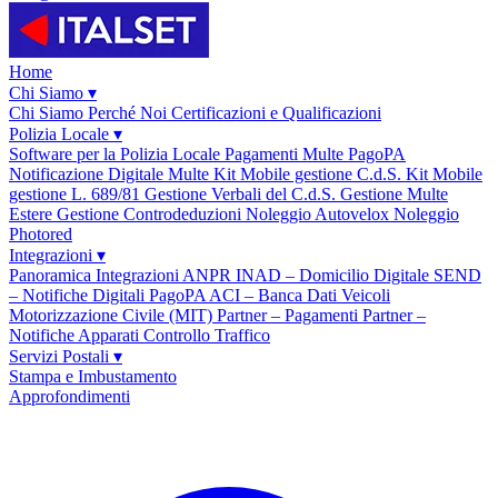
Home
Chi Siamo
▾
Chi Siamo
Perché Noi
Certificazioni e Qualificazioni
Polizia Locale
▾
Software per la Polizia Locale
Pagamenti Multe PagoPA
Notificazione Digitale Multe
Kit Mobile gestione C.d.S.
Kit Mobile
gestione L. 689/81
Gestione Verbali del C.d.S.
Gestione Multe
Estere
Gestione Controdeduzioni
Noleggio Autovelox
Noleggio
Photored
Integrazioni
▾
Panoramica Integrazioni
ANPR
INAD – Domicilio Digitale
SEND
– Notifiche Digitali
PagoPA
ACI – Banca Dati Veicoli
Motorizzazione Civile (MIT)
Partner – Pagamenti
Partner –
Notifiche
Apparati Controllo Traffico
Servizi Postali
▾
Stampa e Imbustamento
Approfondimenti