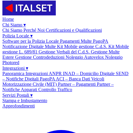
Home
Chi Siamo
▾
Chi Siamo
Perché Noi
Certificazioni e Qualificazioni
Polizia Locale
▾
Software per la Polizia Locale
Pagamenti Multe PagoPA
Notificazione Digitale Multe
Kit Mobile gestione C.d.S.
Kit Mobile
gestione L. 689/81
Gestione Verbali del C.d.S.
Gestione Multe
Estere
Gestione Controdeduzioni
Noleggio Autovelox
Noleggio
Photored
Integrazioni
▾
Panoramica Integrazioni
ANPR
INAD – Domicilio Digitale
SEND
– Notifiche Digitali
PagoPA
ACI – Banca Dati Veicoli
Motorizzazione Civile (MIT)
Partner – Pagamenti
Partner –
Notifiche
Apparati Controllo Traffico
Servizi Postali
▾
Stampa e Imbustamento
Approfondimenti