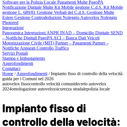
Software per la Polizia Locale
Pagamenti Multe PagoPA
Notificazione Digitale Multe
Kit Mobile gestione C.d.S.
Kit Mobile
gestione L. 689/81
Gestione Verbali del C.d.S.
Gestione Multe
Estere
Gestione Controdeduzioni
Noleggio Autovelox
Noleggio
Photored
Integrazioni
Panoramica Integrazioni
ANPR
INAD – Domicilio Digitale
SEND
– Notifiche Digitali
PagoPA
ACI – Banca Dati Veicoli
Motorizzazione Civile (MIT)
Partner – Pagamenti
Partner –
Notifiche
Apparati Controllo Traffico
Servizi Postali
Stampa e Imbustamento
Approfondimenti
Contattaci
Home
/
Approfondimenti
/
Impianto fisso di controllo della velocità:
guida per i Comuni nel 2026
autovelox fisso
controllo velocità comuni
decreto autovelox
2024
omologazione autovelox
sicurezza stradale
polizia locale
Impianto fisso di
controllo della velocità: