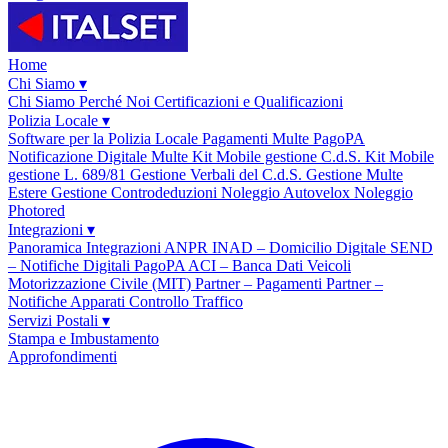
Home
Chi Siamo
▾
Chi Siamo
Perché Noi
Certificazioni e Qualificazioni
Polizia Locale
▾
Software per la Polizia Locale
Pagamenti Multe PagoPA
Notificazione Digitale Multe
Kit Mobile gestione C.d.S.
Kit Mobile
gestione L. 689/81
Gestione Verbali del C.d.S.
Gestione Multe
Estere
Gestione Controdeduzioni
Noleggio Autovelox
Noleggio
Photored
Integrazioni
▾
Panoramica Integrazioni
ANPR
INAD – Domicilio Digitale
SEND
– Notifiche Digitali
PagoPA
ACI – Banca Dati Veicoli
Motorizzazione Civile (MIT)
Partner – Pagamenti
Partner –
Notifiche
Apparati Controllo Traffico
Servizi Postali
▾
Stampa e Imbustamento
Approfondimenti