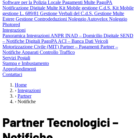
Software per la Polizia Locale
Pagamenti Multe PagoPA
Notificazione Digitale Multe
Kit Mobile gestione C.d.S.
Kit Mobile
gestione L. 689/81
Gestione Verbali del C.d.S.
Gestione Multe
Estere
Gestione Controdeduzioni
Noleggio Autovelox
Noleggio
Photored
Integrazioni
Panoramica Integrazioni
ANPR
INAD – Domicilio Digitale
SEND
– Notifiche Digitali
PagoPA
ACI – Banca Dati Veicoli
Motorizzazione Civile (MIT)
Partner – Pagamenti
Partner –
Notifiche
Apparati Controllo Traffico
Servizi Postali
Stampa e Imbustamento
Approfondimenti
Contattaci
Home
›
Integrazioni
›
Partner
›
Notifiche
Partner Tecnologici –
Notifiche