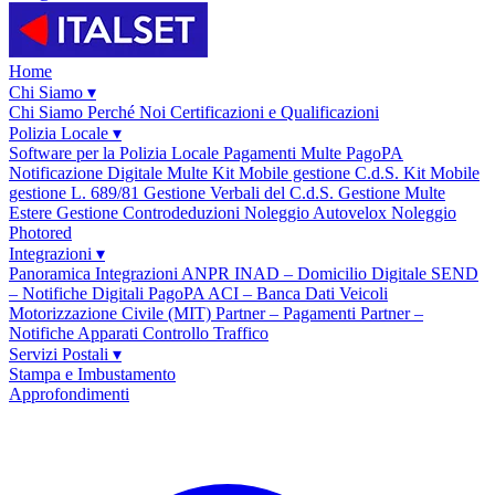
Home
Chi Siamo
▾
Chi Siamo
Perché Noi
Certificazioni e Qualificazioni
Polizia Locale
▾
Software per la Polizia Locale
Pagamenti Multe PagoPA
Notificazione Digitale Multe
Kit Mobile gestione C.d.S.
Kit Mobile
gestione L. 689/81
Gestione Verbali del C.d.S.
Gestione Multe
Estere
Gestione Controdeduzioni
Noleggio Autovelox
Noleggio
Photored
Integrazioni
▾
Panoramica Integrazioni
ANPR
INAD – Domicilio Digitale
SEND
– Notifiche Digitali
PagoPA
ACI – Banca Dati Veicoli
Motorizzazione Civile (MIT)
Partner – Pagamenti
Partner –
Notifiche
Apparati Controllo Traffico
Servizi Postali
▾
Stampa e Imbustamento
Approfondimenti