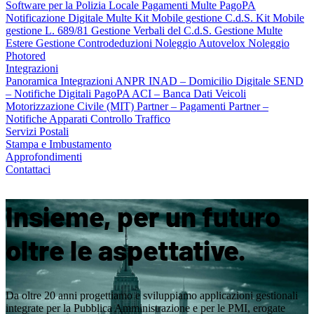
Software per la Polizia Locale
Pagamenti Multe PagoPA
Notificazione Digitale Multe
Kit Mobile gestione C.d.S.
Kit Mobile
gestione L. 689/81
Gestione Verbali del C.d.S.
Gestione Multe
Estere
Gestione Controdeduzioni
Noleggio Autovelox
Noleggio
Photored
Integrazioni
Panoramica Integrazioni
ANPR
INAD – Domicilio Digitale
SEND
– Notifiche Digitali
PagoPA
ACI – Banca Dati Veicoli
Motorizzazione Civile (MIT)
Partner – Pagamenti
Partner –
Notifiche
Apparati Controllo Traffico
Servizi Postali
Stampa e Imbustamento
Approfondimenti
Contattaci
Insieme, per un futuro
oltre le aspettative.
Da oltre 20 anni progettiamo e sviluppiamo applicazioni gestionali
integrate per la Pubblica Amministrazione e per le PMI, erogate