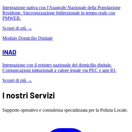
Integrazione nativa con l'Anagrafe Nazionale della Popolazione
Residente. Sincronizzazione bidirezionale in tempo reale con
PMWEB.
Scopri di più
→
Modulo Domicilio Digitale
INAD
Integrazione con il registro nazionale del domicilio digitale.
Comunicazioni istituzionali a valore legale via PEC e app IO.
Scopri di più
→
I nostri Servizi
Supporto operativo e consulenza specializzata per la Polizia Locale.